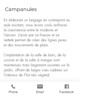
Campanules
En élaborant un langage en contrepoint au
style existant, nous avons voulu renforcer
la coexistence entre le moderne et
l’ancien. L’acier par sa finesse et sa
netteté permet de créer des lignes pures
et des mouvements de plans.
L'implantation de la salle de bain, de la
cuisine et de la salle à manger sont
maintenues mais largement ouvertes sur le
jardin, offrant de larges vues cadrées sur
l'intérieur de l'îlot très végétal.
Transformation
d'une maison
Phone
Email
Facebook
Watermael-Boitsfort
2011
www.detiffe.com